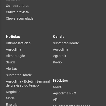
Outros radares
Chuva prevista
Chuva acumulada
Notícias
Canais
Últimas notícias
Sustentabilidade
Agroclima
Agroclima
Alimentação
Agrotalk
Saúde
Rádio
Alertas
Sustentabilidade
Produtos
Agroclima - Boletim Semanal
de previsão do tempo
SMAC
Negócios
Agroclima PRO
Moda
API
Energia
Levantamento de dados