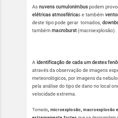
As
nuvens cumulonimbus
podem provo
elétricas atmosférica
s e também
vento
deste tipo pode gerar tornados,
downb
também
macroburst
(macroexplosão).
A
identificação de cada um destes fen
através da observação de imagens espec
meteorológicos, por imagens da nebulos
pela análise do tipo de dano no local 
velocidade extrema.
Tornado
, microexplosão, macroexplosão 
extremamente fortes
que se desprendem d