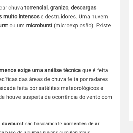
car chuva
torrencial, granizo
,
descargas
s muito intensos
e destruidores. Uma nuvem
urs
t ou um
microburst
(microexplosão). Existe
ômenos exige uma análise técnica
que é feita
íficas das áreas de chuva feita por radares
idade feita por satélites meteorológicos e
onde houve suspeita de ocorrência do vento com
e dowburst
são basicamente
correntes de ar
a base de algumas nuvens cumulonimbus.