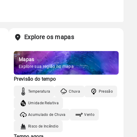
Explore os mapas
Mapas
Explore sua região no mapa
Previsão do tempo
Temperatura
Chuva
Pressão
Umidade Relativa
Acumulado de Chuva
Vento
Risco de Incêndio
Tempo agora