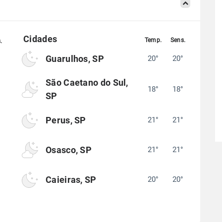
Guarulhos, SP
20°
20°
°
São Caetano do Sul,
18°
18°
°
SP
Perus, SP
21°
21°
°
Osasco, SP
21°
21°
°
Caieiras, SP
20°
20°
°