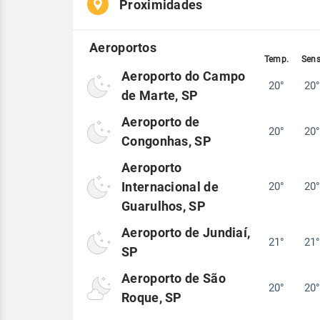
Proximidades
Aeroporto do Campo
20°
20
de Marte, SP
Aeroporto de
20°
20
Congonhas, SP
Aeroporto
Internacional de
20°
20
Guarulhos, SP
Aeroporto de Jundiaí,
21°
21
SP
Aeroporto de São
20°
20
Roque, SP