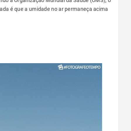
undo a Organização Mundial da Saúde (OMS), o
tada é que a umidade no ar permaneça acima