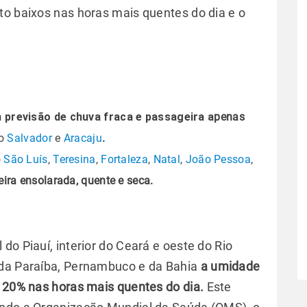
to baixos nas horas mais quentes do dia e o
 previsão de chuva fraca e passageira
a
penas
do
Salvador
e
Aracaju
.
o
São Luís
,
Teresina
,
Fortaleza
,
Natal
,
João Pessoa
,
eira ensolarada, quente e seca.
do Piauí, interior do Ceará e oeste do Rio
 da Paraíba, Pernambuco e da Bahia
a umidade
e 20% nas horas mais quentes do dia.
Este