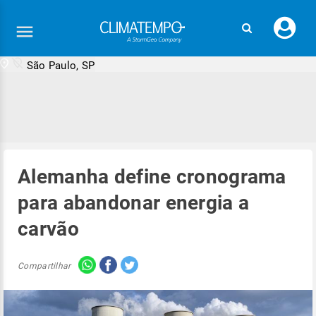
Faç
seu
logi
São Paulo, SP
Alemanha define cronograma
para abandonar energia a
carvão
Compartilhar