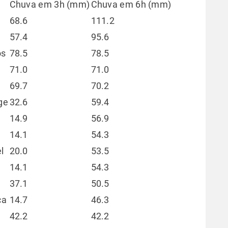
Chuva em 3h (mm)
Chuva em 6h (mm)
68.6
111.2
57.4
95.6
os
78.5
78.5
71.0
71.0
69.7
70.2
ge
32.6
59.4
14.9
56.9
14.1
54.3
l
20.0
53.5
14.1
54.3
37.1
50.5
ca
14.7
46.3
42.2
42.2