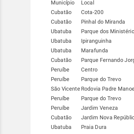
Município
Local
Cubatão
Cota-200
Cubatão
Pinhal do Miranda
Ubatuba
Parque dos Ministéri
Ubatuba
Ipiranguinha
Ubatuba
Marafunda
Cubatão
Parque Fernando Jor
Peruíbe
Centro
Peruíbe
Parque do Trevo
São Vicente
Rodovia Padre Manoe
Peruíbe
Parque do Trevo
Peruíbe
Jardim Veneza
Cubatão
Jardim Nova Repúbli
Ubatuba
Praia Dura