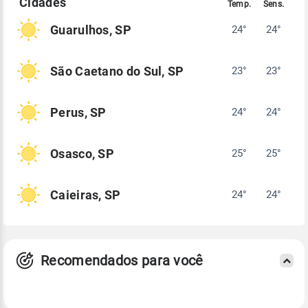
Guarulhos, SP
24°
24°
São Caetano do Sul, SP
23°
23°
Perus, SP
24°
24°
Osasco, SP
25°
25°
Caieiras, SP
24°
24°
Recomendados para você