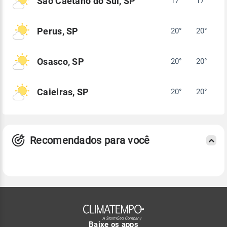
São Caetano do Sul, SP
17°
17°
Perus, SP
20°
20°
Osasco, SP
20°
20°
Caieiras, SP
20°
20°
Recomendados para você
Baixe os apps