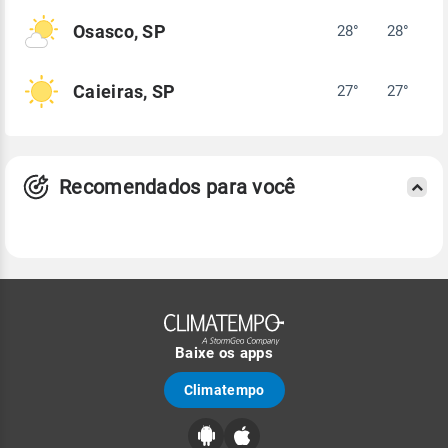
Osasco, SP
28°
28°
Caieiras, SP
27°
27°
Recomendados para você
Baixe os apps
Climatempo