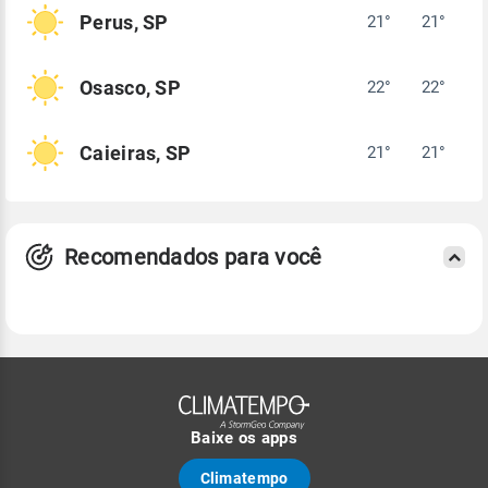
Perus, SP
21°
21°
Osasco, SP
22°
22°
Caieiras, SP
21°
21°
Recomendados para você
Baixe os apps
Climatempo