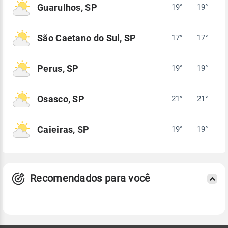
Guarulhos, SP
19°
19°
São Caetano do Sul, SP
17°
17°
Perus, SP
19°
19°
Osasco, SP
21°
21°
Caieiras, SP
19°
19°
Recomendados para você