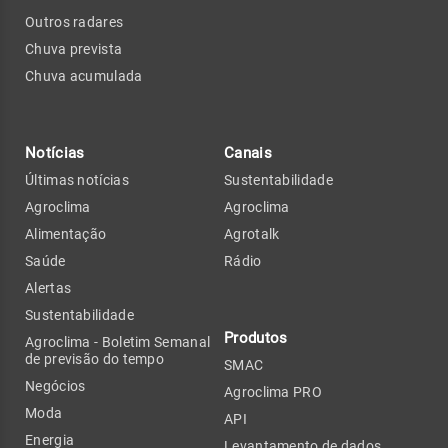
Outros radares
Chuva prevista
Chuva acumulada
Notícias
Canais
Últimas notícias
Sustentabilidade
Agroclima
Agroclima
Alimentação
Agrotalk
Saúde
Rádio
Alertas
Sustentabilidade
Produtos
Agroclima - Boletim Semanal
de previsão do tempo
SMAC
Negócios
Agroclima PRO
Moda
API
Energia
Levantamento de dados