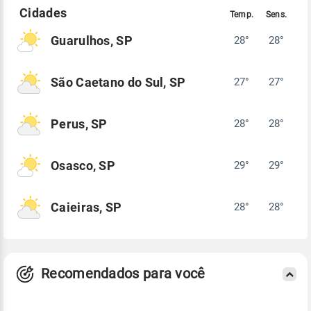
Guarulhos, SP
28°
28°
São Caetano do Sul, SP
27°
27°
Perus, SP
28°
28°
Osasco, SP
29°
29°
Caieiras, SP
28°
28°
Recomendados para você