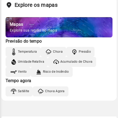
Explore os mapas
Mapas
Explore sua região no mapa
Previsão do tempo
Temperatura
Chuva
Pressão
Umidade Relativa
Acumulado de Chuva
Vento
Risco de Incêndio
Tempo agora
Satélite
Chuva Agora