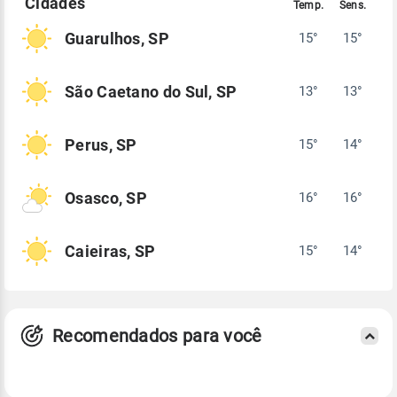
Guarulhos, SP
15°
15°
São Caetano do Sul, SP
13°
13°
Perus, SP
15°
14°
Osasco, SP
16°
16°
Caieiras, SP
15°
14°
Recomendados para você