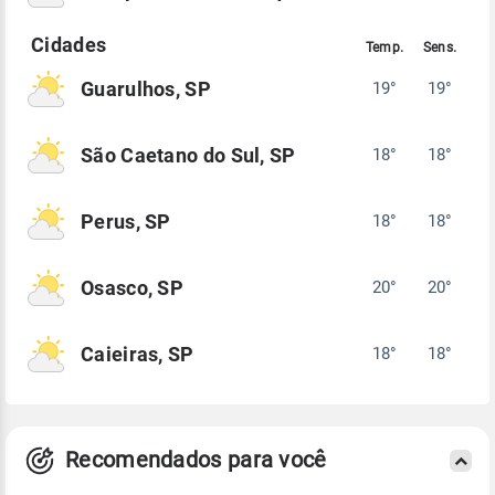
Guarulhos, SP
19°
19°
São Caetano do Sul, SP
18°
18°
Perus, SP
18°
18°
Osasco, SP
20°
20°
Caieiras, SP
18°
18°
Recomendados para você