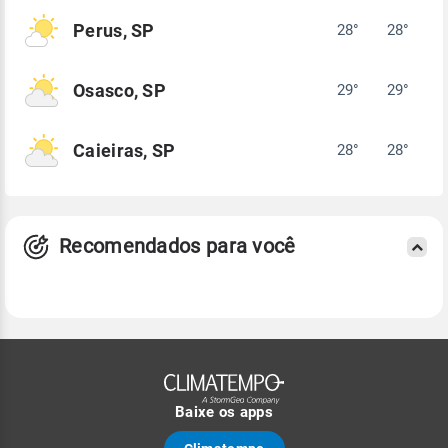
Perus, SP
28°
28°
Osasco, SP
29°
29°
Caieiras, SP
28°
28°
Recomendados para você
Baixe os apps