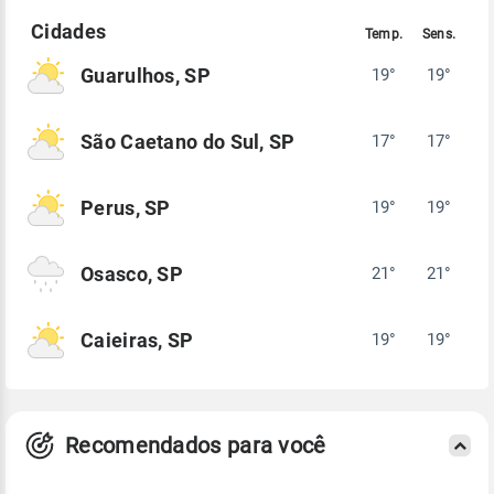
Guarulhos, SP
19°
19°
São Caetano do Sul, SP
17°
17°
Perus, SP
19°
19°
Osasco, SP
21°
21°
Caieiras, SP
19°
19°
Recomendados para você