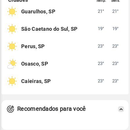
Guarulhos, SP
21°
21°
São Caetano do Sul, SP
19°
19°
Perus, SP
23°
23°
Osasco, SP
23°
23°
Caieiras, SP
23°
23°
Recomendados para você