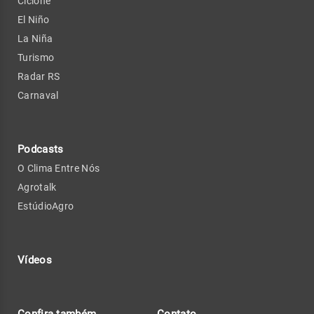
Ciclone
El Niño
La Niña
Turismo
Radar RS
Carnaval
Podcasts
O Clima Entre Nós
Agrotalk
EstúdioAgro
Vídeos
Confira também
Contato