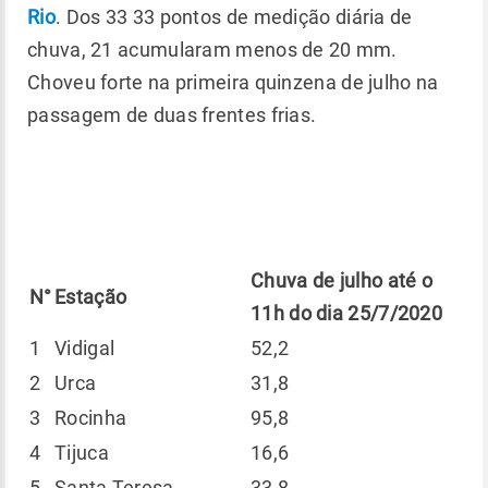
Rio
. Dos 33 33 pontos de medição diária de
chuva, 21 acumularam menos de 20 mm.
Choveu forte na primeira quinzena de julho na
passagem de duas frentes frias.
Chuva de julho até o
N°
Estação
11h do dia 25/7/2020
1
Vidigal
52,2
2
Urca
31,8
3
Rocinha
95,8
4
Tijuca
16,6
5
Santa Teresa
33,8