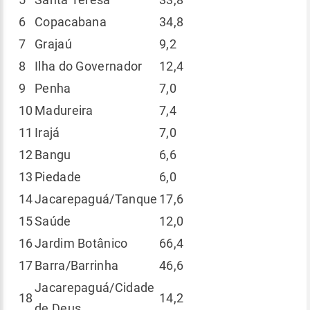
6
Copacabana
34,8
7
Grajaú
9,2
8
Ilha do Governador
12,4
9
Penha
7,0
10
Madureira
7,4
11
Irajá
7,0
12
Bangu
6,6
13
Piedade
6,0
14
Jacarepaguá/Tanque
17,6
15
Saúde
12,0
16
Jardim Botânico
66,4
17
Barra/Barrinha
46,6
Jacarepaguá/Cidade
18
14,2
de Deus