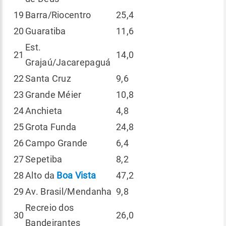
19
Barra/Riocentro
25,4
20
Guaratiba
11,6
Est.
21
14,0
Grajaú/Jacarepaguá
22
Santa Cruz
9,6
23
Grande Méier
10,8
24
Anchieta
4,8
25
Grota Funda
24,8
26
Campo Grande
6,4
27
Sepetiba
8,2
28
Alto da
Boa Vista
47,2
29
Av. Brasil/Mendanha
9,8
Recreio dos
30
26,0
Bandeirantes