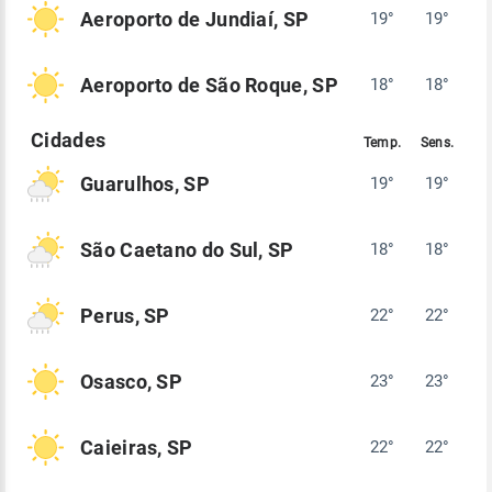
Aeroporto de Jundiaí, SP
19°
19°
Aeroporto de São Roque, SP
18°
18°
Guarulhos, SP
19°
19°
São Caetano do Sul, SP
18°
18°
Perus, SP
22°
22°
Osasco, SP
23°
23°
Caieiras, SP
22°
22°