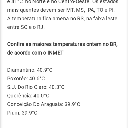
e 41°C no Norte e no Centro-Oeste. Os estados
mais quentes devem ser MT, MS, PA, TO e PI.
A temperatura fica amena no RS, na faixa leste
entre SC e o RJ.
Confira as maiores temperaturas ontem no BR,
de acordo com o INMET
Diamantino: 40.9°C
Poxoréo: 40.6°C
S.J. Do Rio Claro: 40.3°C
Querência: 40.0°C
Conceição Do Araguaia: 39.9°C
Pium: 39.9°C