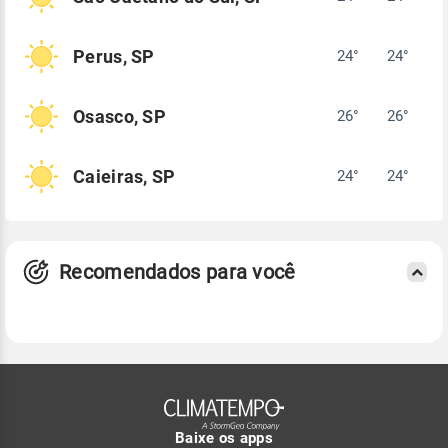
Perus, SP
24°
24°
Osasco, SP
26°
26°
Caieiras, SP
24°
24°
Recomendados para você
Baixe os apps