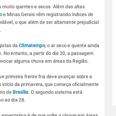
s muito quentes e secos. Além das altas
o
e Minas Gerais vêm registrando índices de
ável, o que além de ser altamente prejudicial
.
gistas da
Climatempo
, o ar seco e quente ainda
e. No entanto, a partir do dia 20, a passagem
rovocar alguma chuva em áreas da Região.
 primeira frente fria deve avançar sobre a
s início da primavera, que começa oficialmente
rio de
Brasília
. O segundo sistema está
o ao dia 28.
 expectativa é de que volte a chover em áreas