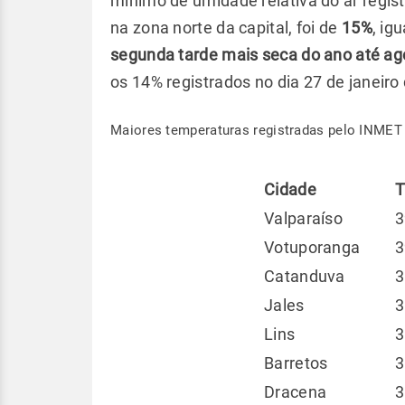
mínimo de umidade relativa do ar regis
na zona norte da capital, foi de
15%
, ig
segunda tarde mais seca do ano até ag
os 14% registrados no dia 27 de janeiro
Maiores temperaturas registradas pelo INME
Cidade
T
Valparaíso
3
Votuporanga
3
Catanduva
3
Jales
3
Lins
3
Barretos
3
Dracena
3