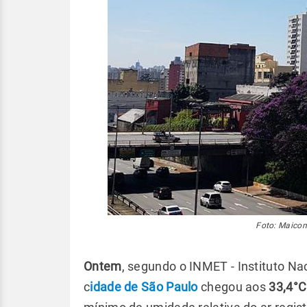
Foto: Maicon
Ontem
, segundo o INMET - Instituto Na
c
idade de São Paulo
chegou aos
33,4°C