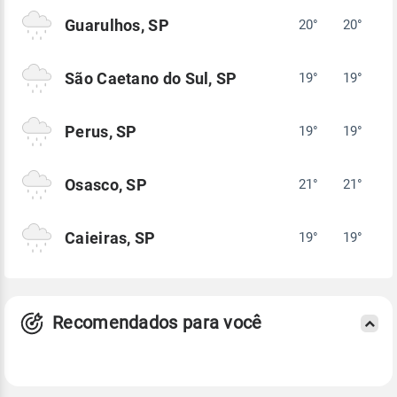
Guarulhos, SP
20°
20°
São Caetano do Sul, SP
19°
19°
Perus, SP
19°
19°
Osasco, SP
21°
21°
Caieiras, SP
19°
19°
Recomendados para você