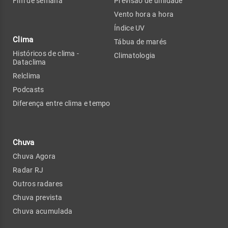
Fim de semana
Previsão de umidade
Vento hora a hora
Índice UV
Clima
Tábua de marés
Históricos de clima -
Climatologia
Dataclima
Relclima
Podcasts
Diferença entre clima e tempo
Chuva
Chuva Agora
Radar RJ
Outros radares
Chuva prevista
Chuva acumulada