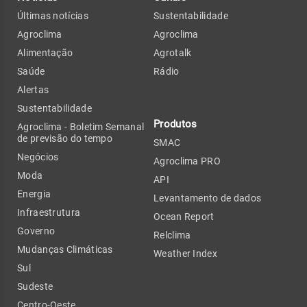
Últimas notícias
Sustentabilidade
Agroclima
Agroclima
Alimentação
Agrotalk
Saúde
Rádio
Alertas
Sustentabilidade
Produtos
Agroclima - Boletim Semanal
de previsão do tempo
SMAC
Negócios
Agroclima PRO
Moda
API
Energia
Levantamento de dados
Infraestrutura
Ocean Report
Governo
Relclima
Mudanças Climáticas
Weather Index
Sul
Sudeste
Centro-Oeste