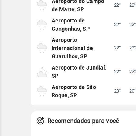
Aeroporto do Campo
22°
22
de Marte, SP
Aeroporto de
22°
22
Congonhas, SP
Aeroporto
Internacional de
22°
22
Guarulhos, SP
Aeroporto de Jundiaí,
22°
22
SP
Aeroporto de São
20°
20
Roque, SP
Recomendados para você