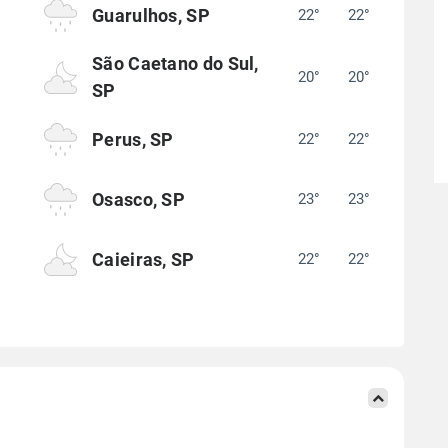
Guarulhos, SP
22°
22°
°
São Caetano do Sul,
20°
20°
°
SP
Perus, SP
22°
22°
°
Osasco, SP
23°
23°
°
Caieiras, SP
22°
22°
°