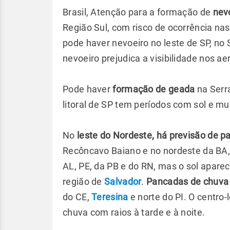
Brasil, Atenção para a formação de
nev
Região Sul, com risco de ocorrência nas
pode haver nevoeiro no leste de SP, no
nevoeiro prejudica a visibilidade nos a
Pode haver
formação de geada
na Serra
litoral de SP tem períodos com sol e mu
No
leste do Nordeste, há previsão de 
Recôncavo Baiano e no nordeste da BA, 
AL, PE, da PB e do RN, mas o sol apare
região de
Salvador
.
Pancadas de chuva 
do CE,
Teresina
e norte do PI. O centro
chuva com raios à tarde e à noite.