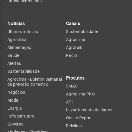
Chuva acumulada
Notícias
Canais
Últimas notícias
Sustentabilidade
Agroclima
Agroclima
Alimentação
Agrotalk
Saúde
Rádio
Alertas
Sustentabilidade
Produtos
Agroclima - Boletim Semanal
de previsão do tempo
SMAC
Negócios
Agroclima PRO
Moda
API
Energia
Levantamento de dados
Infraestrutura
Ocean Report
Governo
Relclima