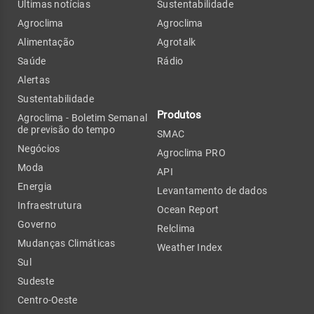
Últimas notícias
Sustentabilidade
Agroclima
Agroclima
Alimentação
Agrotalk
Saúde
Rádio
Alertas
Sustentabilidade
Produtos
Agroclima - Boletim Semanal
de previsão do tempo
SMAC
Negócios
Agroclima PRO
Moda
API
Energia
Levantamento de dados
Infraestrutura
Ocean Report
Governo
Relclima
Mudanças Climáticas
Weather Index
Sul
Sudeste
Centro-Oeste