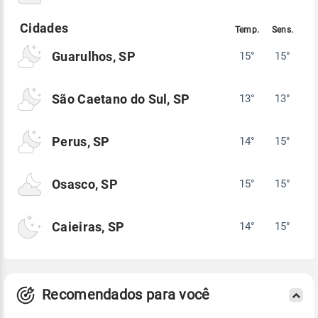
Guarulhos, SP
15°
15°
São Caetano do Sul, SP
13°
13°
Perus, SP
14°
15°
Osasco, SP
15°
15°
Caieiras, SP
14°
15°
Recomendados para você