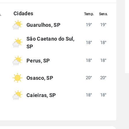
Guarulhos, SP
19°
19°
°
São Caetano do Sul,
18°
18°
°
SP
Perus, SP
18°
18°
°
Osasco, SP
20°
20°
°
Caieiras, SP
18°
18°
°