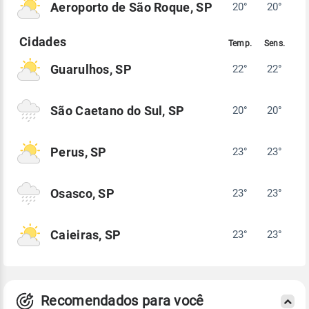
Aeroporto de São Roque, SP
20°
20°
Guarulhos, SP
22°
22°
São Caetano do Sul, SP
20°
20°
Perus, SP
23°
23°
Osasco, SP
23°
23°
Caieiras, SP
23°
23°
Recomendados para você