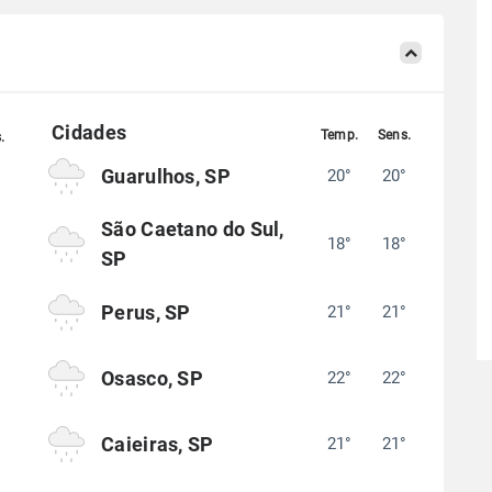
Guarulhos, SP
20°
20°
°
São Caetano do Sul,
18°
18°
°
SP
Perus, SP
21°
21°
°
Osasco, SP
22°
22°
°
Caieiras, SP
21°
21°
°