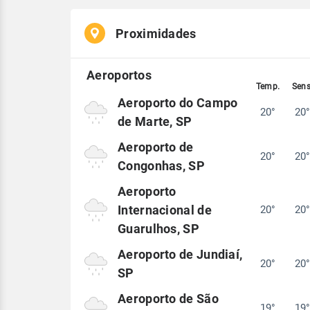
Proximidades
Aeroporto do Campo
20°
20
de Marte, SP
Aeroporto de
20°
20
Congonhas, SP
Aeroporto
Internacional de
20°
20
Guarulhos, SP
Aeroporto de Jundiaí,
20°
20
SP
Aeroporto de São
19°
19