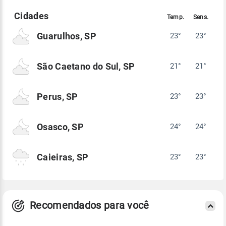
Guarulhos, SP
23°
23°
São Caetano do Sul, SP
21°
21°
Perus, SP
23°
23°
Osasco, SP
24°
24°
Caieiras, SP
23°
23°
Recomendados para você