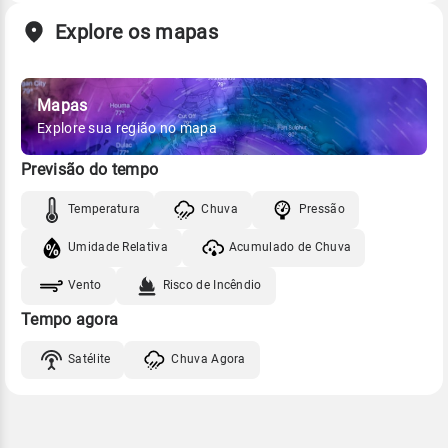
Explore os mapas
Mapas
Explore sua região no mapa
Previsão do tempo
Temperatura
Chuva
Pressão
Umidade Relativa
Acumulado de Chuva
Vento
Risco de Incêndio
Tempo agora
Satélite
Chuva Agora