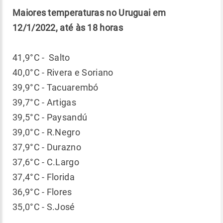
Maiores temperaturas no Uruguai em
12/1/2022, até às 18 horas
41,9°C - Salto
40,0°C - Rivera e Soriano
39,9°C - Tacuarembó
39,7°C - Artigas
39,5°C - Paysandú
39,0°C - R.Negro
37,9°C - Durazno
37,6°C - C.Largo
37,4°C - Florida
36,9°C - Flores
35,0°C - S.José