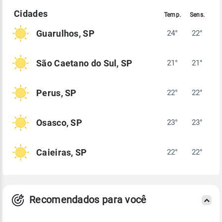
Guarulhos, SP
24°
22°
São Caetano do Sul, SP
21°
21°
Perus, SP
22°
22°
Osasco, SP
23°
23°
Caieiras, SP
22°
22°
Recomendados para você