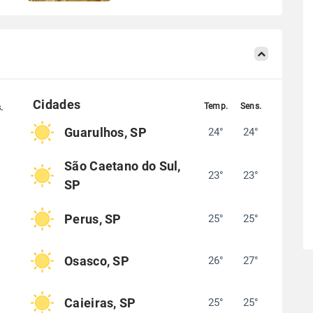
Guarulhos, SP
24°
24°
°
São Caetano do Sul,
23°
23°
°
SP
Perus, SP
25°
25°
°
Osasco, SP
26°
27°
°
Caieiras, SP
25°
25°