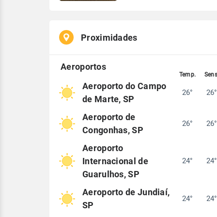
Proximidades
Aeroporto do Campo
26°
26
de Marte, SP
Aeroporto de
26°
26
Congonhas, SP
Aeroporto
Internacional de
24°
24
Guarulhos, SP
Aeroporto de Jundiaí,
24°
24
SP