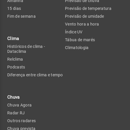
Amanhã
Previsão de chuva
15 dias
Previsão de temperatura
Fim de semana
Previsão de umidade
Vento hora a hora
Índice UV
Clima
Tábua de marés
Históricos de clima -
Climatologia
Dataclima
Relclima
Podcasts
Diferença entre clima e tempo
Chuva
Chuva Agora
Radar RJ
Outros radares
Chuva prevista