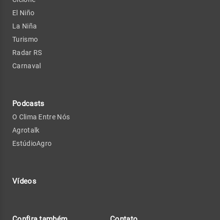
El Niño
La Niña
Turismo
Radar RS
Carnaval
Podcasts
O Clima Entre Nós
Agrotalk
EstúdioAgro
Vídeos
Confira também
Contato