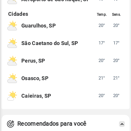
Guarulhos, SP
20°
20°
São Caetano do Sul, SP
17°
17°
Perus, SP
20°
20°
Osasco, SP
21°
21°
Caieiras, SP
20°
20°
Recomendados para você