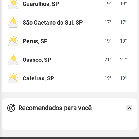
Guarulhos, SP
19°
19°
São Caetano do Sul, SP
17°
17°
Perus, SP
19°
19°
Osasco, SP
21°
21°
Caieiras, SP
19°
19°
Recomendados para você