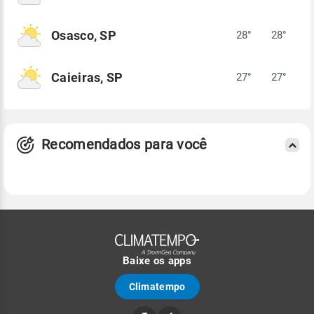
Osasco, SP
28°
28°
Caieiras, SP
27°
27°
Recomendados para você
Baixe os apps
Climatempo