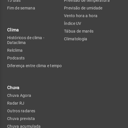
15 dias
Previsão de temperatura
Fim de semana
Previsão de umidade
Vento hora a hora
Índice UV
Clima
Tábua de marés
Históricos de clima -
Climatologia
Dataclima
Relclima
Podcasts
Diferença entre clima e tempo
Chuva
Chuva Agora
Radar RJ
Outros radares
Chuva prevista
Chuva acumulada