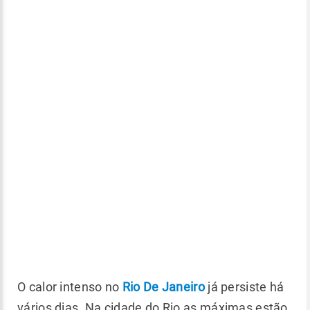
O calor intenso no
Rio De Janeiro
já persiste há
vários dias. Na cidade do Rio as máximas estão