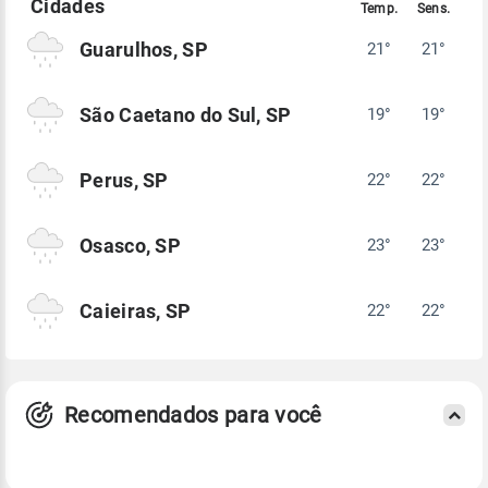
Guarulhos, SP
21°
21°
São Caetano do Sul, SP
19°
19°
Perus, SP
22°
22°
Osasco, SP
23°
23°
Caieiras, SP
22°
22°
Recomendados para você