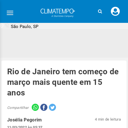
Faç
seu
logi
São Paulo, SP
Rio de Janeiro tem começo de
março mais quente em 15
anos
Compartilhar
Josélia Pegorim
4 min de leitura
11/03/2022 às 05:37