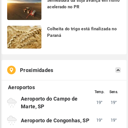
Semeadura da soja avança em ritmo
acelerado no PR
Colheita do trigo está finalizada no
Paraná
Proximidades
Aeroporto do Campo de
19°
19°
Marte, SP
Aeroporto de Congonhas, SP
19°
19°