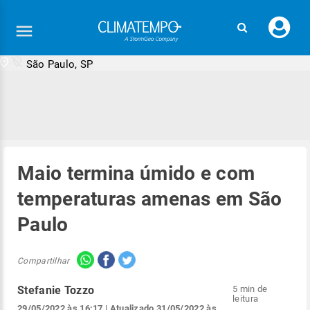
Faç
seu
logi
São Paulo, SP
Maio termina úmido e com
temperaturas amenas em São
Paulo
Compartilhar
Stefanie Tozzo
5 min de
leitura
29/05/2022 às 16:17
| Atualizado
31/05/2022 às