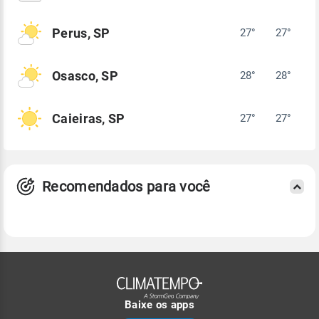
Perus, SP
27°
27°
Osasco, SP
28°
28°
Caieiras, SP
27°
27°
Recomendados para você
Baixe os apps