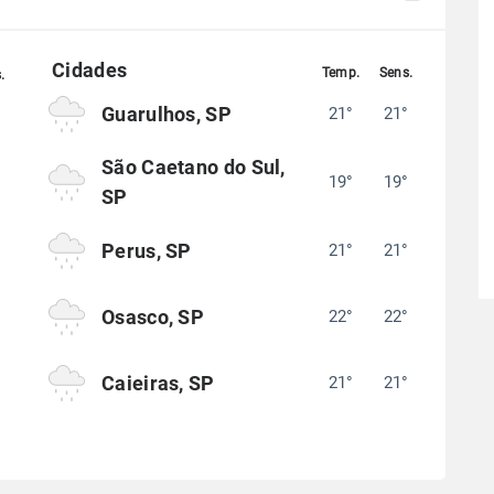
Guarulhos, SP
21°
21°
°
São Caetano do Sul,
19°
19°
°
SP
Perus, SP
21°
21°
°
Osasco, SP
22°
22°
°
Caieiras, SP
21°
21°
°