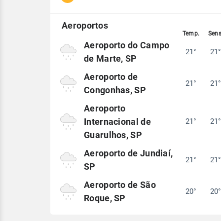
Aeroporto do Campo
21°
21
de Marte, SP
Aeroporto de
21°
21
Congonhas, SP
Aeroporto
Internacional de
21°
21
Guarulhos, SP
Aeroporto de Jundiaí,
21°
21
SP
Aeroporto de São
20°
20
Roque, SP