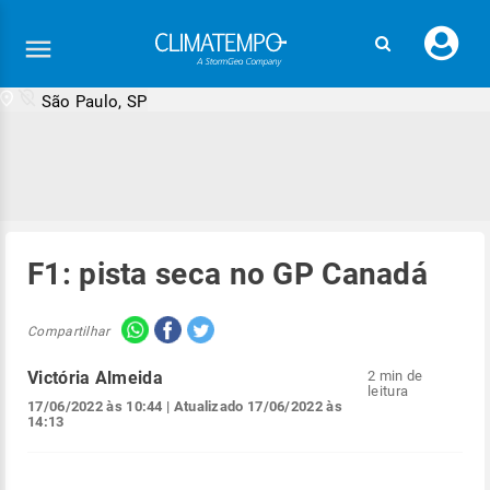
Faç
seu
logi
São Paulo, SP
F1: pista seca no GP Canadá
Compartilhar
Victória Almeida
2 min de
leitura
17/06/2022 às 10:44
| Atualizado
17/06/2022 às
14:13